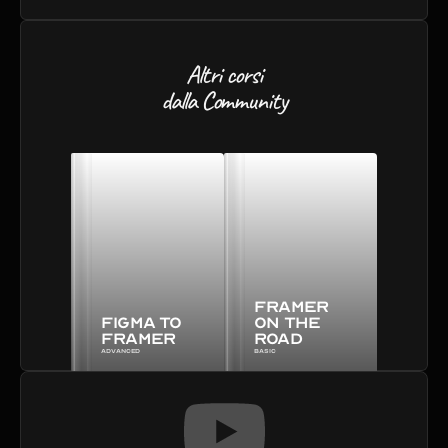
Altri corsi
dalla Community
Framer 
Figma to 
on the 
Framer
road
Advanced
Basic