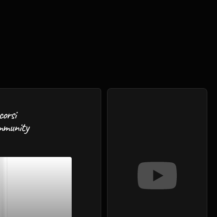
arriva l’accesso 
programmatico ai 
progetti (beta)
News
13 feb 2026
corsi
mmunity