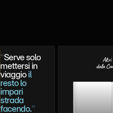
Guida ai Componenti 
Framer: Design 
Scalabile
Guide
13 feb 2026
“
Serve solo 
Altri 
mettersi in 
dalla Co
viaggio 
il 
resto lo 
impari 
strada 
facendo.
”