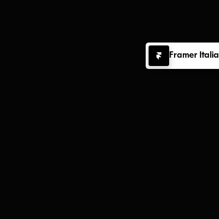
Framer Italia
BLOG
Idee,
risorse
e
novità
dal
mondo
Framer.
Tutorial, approfondimenti e ispirazioni per progettare 
siti migliori e sfruttare al massimo Framer.