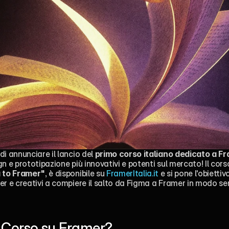
i annunciare il lancio del 
primo corso italiano dedicato a F
n e prototipazione più innovativi e potenti sul mercato! Il corso
 to Framer"
, è disponibile su 
FramerItalia.it
 e si pone l'obiettiv
er e creativi a compiere il salto da Figma a Framer in modo sem
 Corso su Framer?