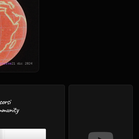
Risorse
21 dic 2024
corsi
mmunity