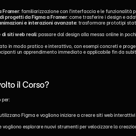
a Framer
: familiarizzazione con l'interfaccia e le funzionalità pr
di progetti da Figma a Framer
: come trasferire i design e adat
animazioni e interazioni avanzate
: trasformare prototipi stati
di siti web reali
: passare dal design alla messa online in pochi 
rato in modo pratico e interattivo, con esempi concreti e progett
ecipanti un apprendimento immediato e applicabile fin da subit
volto il Corso?
 per:
utilizzano Figma e vogliono iniziare a creare siti web interattivi
e vogliono esplorare nuovi strumenti per velocizzare la creazion