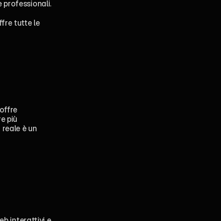
e professionali.
re tutte le 
offre 
e più 
reale è un 
b interattivi e 