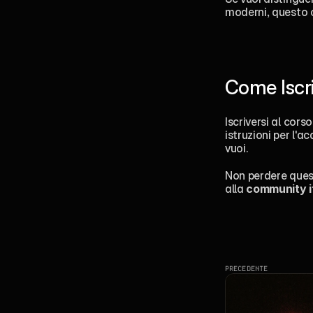
moderni, questo c
Come Iscri
Iscriversi al cors
istruzioni per l'a
vuoi.
Non perdere quest
alla 
community it
PRECEDENTE