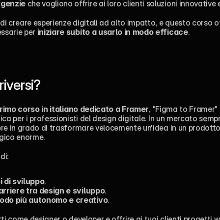
Agenzie
 che vogliono offrire ai loro clienti soluzioni innovative 
i creare esperienze digitali ad alto impatto, e questo corso off
sarie per 
iniziare subito a usarlo in modo efficace
.
riversi?
rimo corso in italiano dedicato a Framer
, "Figma to Framer" 
ca per i professionisti del design digitale. In un mercato sempr
re in grado di trasformare velocemente un'idea in un prodotto 
gico enorme.
di:
i di sviluppo
.
arriere tra design e sviluppo
.
odo più autonomo e creativo
.
ti come designer o developer e offrire ai tuoi clienti progetti we