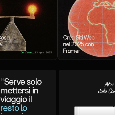
osa 
Crea Siti Web 
l 
nel 2025 con 
Framer
Confronti
13 gen 2025
“
Serve solo 
Altri 
mettersi in 
dalla Co
viaggio 
il 
resto lo 