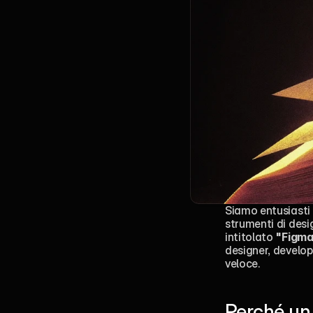
Siamo entusiasti d
strumenti di desig
intitolato 
"Figma
designer, develop
veloce.
Perché un