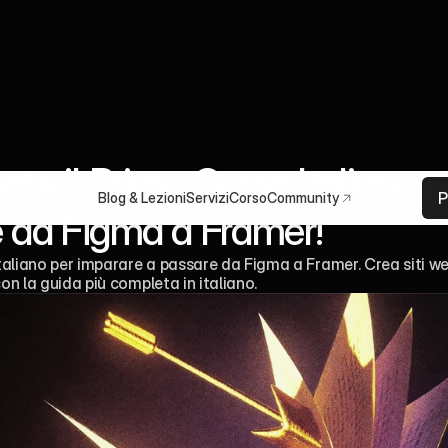
te il Primo Corso Italiano pe
P
Blog & Lezioni
Servizi
Corso
Community
 da Figma a Framer!
 italiano per imparare a passare da Figma a Framer. Crea siti we
con la guida più completa in italiano.