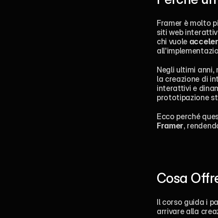
Framer è molto pi
siti web interatt
chi vuole 
acceler
all'implementazio
Negli ultimi anni
la creazione di in
interattivi e dinam
prototipazione st
Ecco perché ques
Framer
, rendendo
Cosa Offre
Il corso guida i 
arrivare alla creaz