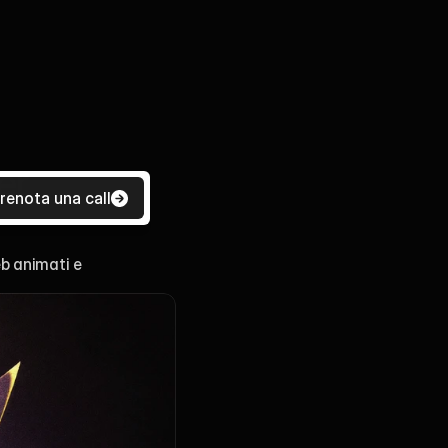
r 
renota una call
b animati e 