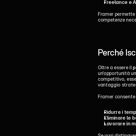
Freelance e 
Framer permette d
competenze neces
Perché Isc
Oltre a essere il 
p
un'opportunità uni
competitivo, esse
vantaggio strate
Framer consente 
Ridurre i temp
Eliminare le b
Lavorare in m
Se vuoi distinguer