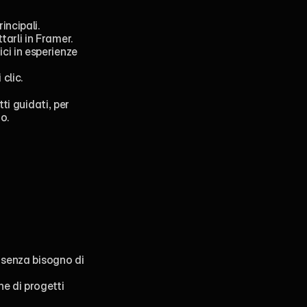
incipali.
tarli in Framer.
ci in esperienze 
clic.
i guidati, per 
o.
 senza bisogno di 
e di progetti 