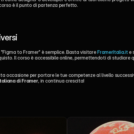
orso è il punto di partenza perfetto.
versi
o "Figma to Framer" è semplice. Basta visitare 
FramerItalia.it
 e 
cquisto. Il corso è accessibile online, permettendoti di studiare
a occasione per portare le tue competenze al livello successivo
aliana di Framer
, in continua crescita!