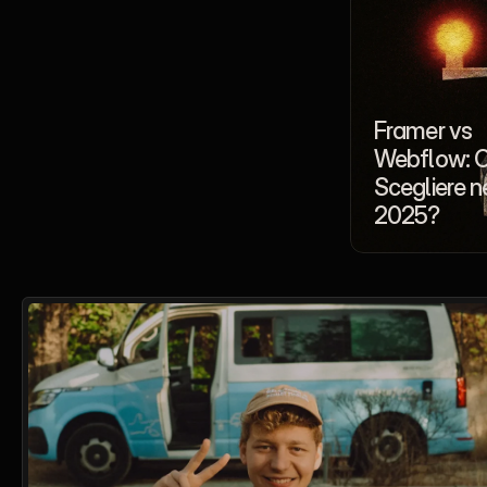
Framer vs 
Webflow: C
Scegliere ne
2025?