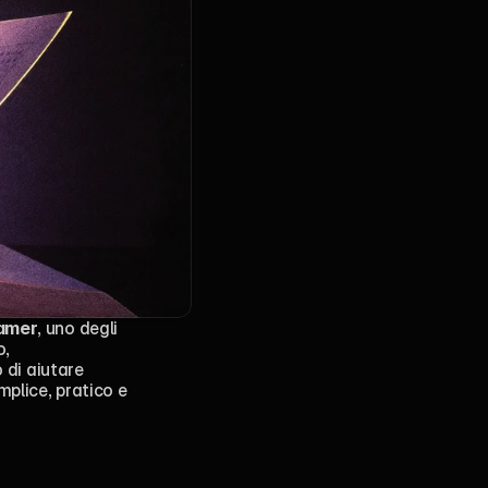
ramer
, uno degli 
, 
o di aiutare 
plice, pratico e 