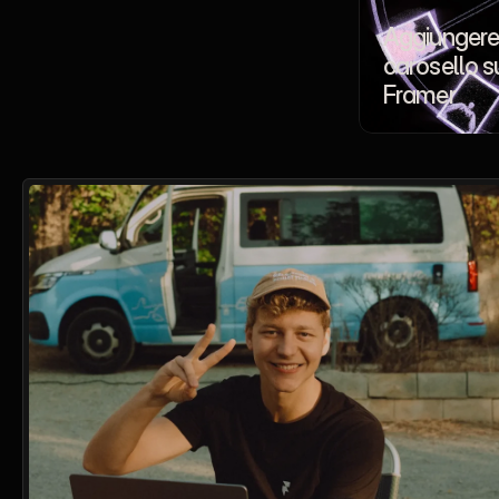
Aggiungere 
carosello su
Framer