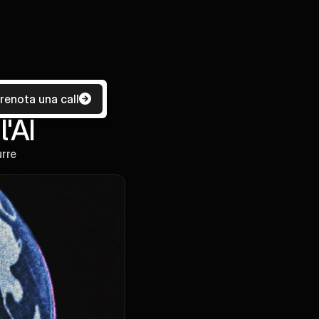
renota una call
l'AI
rre 