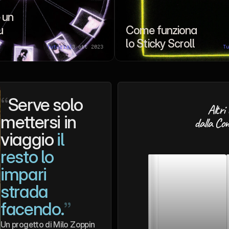
un 
 
Come funziona 
lo Sticky Scroll 
Tutorial
3 ott 2023
T
“
Serve solo 
Altri 
mettersi in 
dalla Co
viaggio 
il 
resto lo 
impari 
strada 
facendo.
”
Un progetto di Milo Zoppini