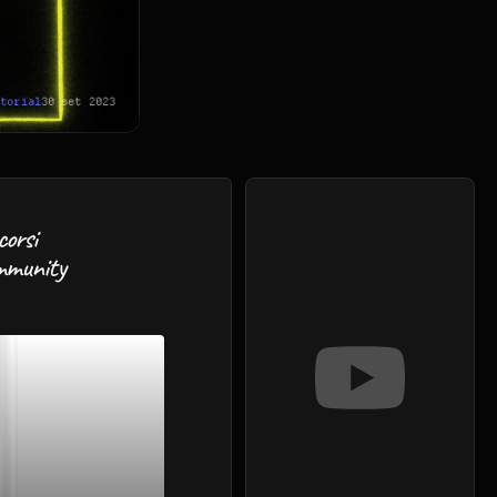
utorial
30 set 2023
corsi
mmunity