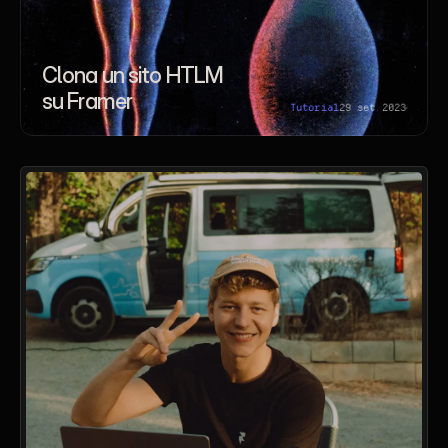
Clona un sito HTLM 
su Framer
Tutorial
29 set 2023